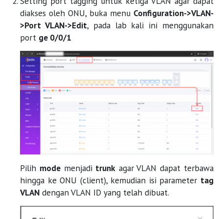
Setting port tagging untuk ketiga VLAN agar dapat
diakses oleh ONU, buka menu
Configuration->VLAN-
>Port VLAN->Edit
, pada lab kali ini menggunakan
port
ge 0/0/1
Pilih
mode
menjadi
trunk
agar VLAN dapat terbawa
hingga ke ONU (client), kemudian isi parameter
tag
VLAN
dengan VLAN ID yang telah dibuat.