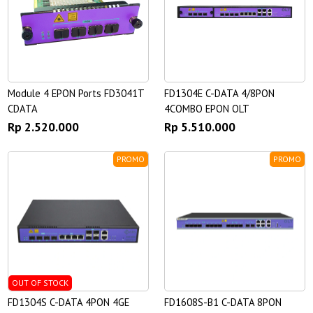
Module 4 EPON Ports FD3041T
FD1304E C-DATA 4/8PON
CDATA
4COMBO EPON OLT
Rp 2.520.000
Rp 5.510.000
PROMO
PROMO
OUT OF STOCK
FD1304S C-DATA 4PON 4GE
FD1608S-B1 C-DATA 8PON