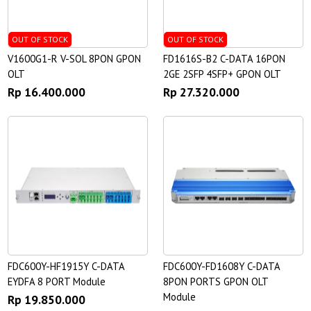
OUT OF STOCK
OUT OF STOCK
V1600G1-R V-SOL 8PON GPON
FD1616S-B2 C-DATA 16PON
OLT
2GE 2SFP 4SFP+ GPON OLT
Rp 16.400.000
Rp 27.320.000
FDC600Y-HF1915Y C-DATA
FDC600Y-FD1608Y C-DATA
EYDFA 8 PORT Module
8PON PORTS GPON OLT
Module
Rp 19.850.000