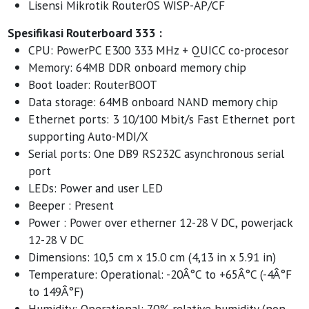
Lisensi Mikrotik RouterOS WISP-AP/CF
Spesifikasi Routerboard 333 :
CPU: PowerPC E300 333 MHz + QUICC co-procesor
Memory: 64MB DDR onboard memory chip
Boot loader: RouterBOOT
Data storage: 64MB onboard NAND memory chip
Ethernet ports: 3 10/100 Mbit/s Fast Ethernet port
supporting Auto-MDI/X
Serial ports: One DB9 RS232C asynchronous serial
port
LEDs: Power and user LED
Beeper : Present
Power : Power over etherner 12-28 V DC, powerjack
12-28 V DC
Dimensions: 10,5 cm x 15.0 cm (4,13 in x 5.91 in)
Temperature: Operational: -20Â°C to +65Â°C (-4Â°F
to 149Â°F)
Humidity: Operational: 70% relative humidity (non-