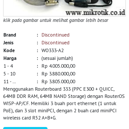
klik pada gambar untuk melihat gambar lebih besar
Brand
:
Discontinued
Jenis
:
Discontinued
Kode
:
WO333-A2
Harga
:
(sesuai jumlah)
1 - 4
:
Rp 4.005.000,00
5 - 10
:
Rp 3.880.000,00
11 - ...
:
Rp 3.805.000,00
Menggunakan Routerboard 333 (PPC E300 + QUICC,
64MB DDR RAM, 64MB NAND Storage) dengan RouterOS
WISP-AP/CF. Memiliki 3 buah port ethernet (1 untuk
PoE), dan 3 slot miniPCI, dengan 2 buah card miniPCI
wireless card R52 A+B+G.