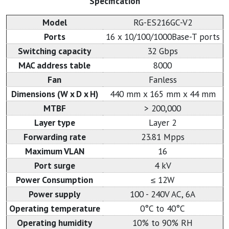
Specification
Model
RG-ES216GC-V2
Ports
16 x 10/100/1000Base-T ports
Switching capacity
32 Gbps
MAC address table
8000
Fan
Fanless
Dimensions (W x D x H)
440 mm x 165 mm x 44 mm
MTBF
> 200,000
Layer type
Layer 2
Forwarding rate
23.81 Mpps
Maximum VLAN
16
Port surge
4 kV
Power Consumption
≤ 12W
Power supply
100 - 240V AC, 6A
Operating temperature
0°C to 40°C
Operating humidity
10% to 90% RH