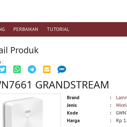
NG
PERBAIKAN
TUTORIAL
ail Produk
 :
N7661 GRANDSTREAM
Brand
:
Lain
Jenis
:
Wirel
Kode
:
GWN
Harga
:
Rp 1