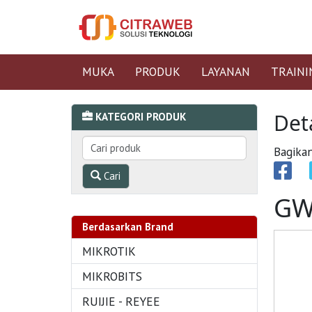
MUKA
PRODUK
LAYANAN
TRAINI
Det
KATEGORI PRODUK
Bagikan
Cari
GW
Berdasarkan Brand
MIKROTIK
MIKROBITS
RUIJIE - REYEE