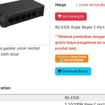
Harga
:
LOGIN UNTUK ME
beli barang ini
RG-ES05 Ruijie Reyee 5-Po
**Minimal pembelian denga
gratis biaya pengiriman ke
da gambar untuk melihat
produk lain).
lebih besar
Download Brosur
cation
RG-ES05
5 10/100M Base-T port