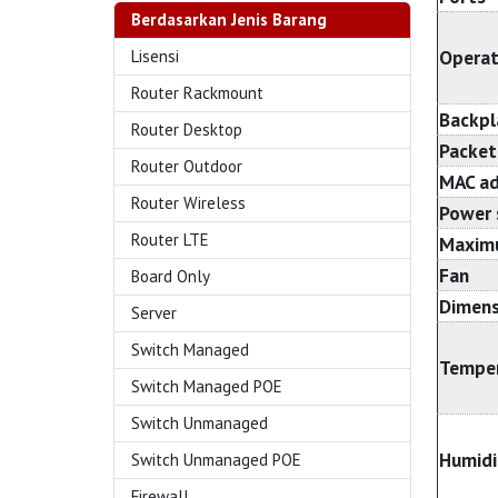
Berdasarkan Jenis Barang
Operat
Lisensi
Router Rackmount
Backpl
Router Desktop
Packet
Router Outdoor
MAC ad
Router Wireless
Power 
Router LTE
Maxim
Fan
Board Only
Dimens
Server
Switch Managed
Tempe
Switch Managed POE
Switch Unmanaged
Humidi
Switch Unmanaged POE
Firewall