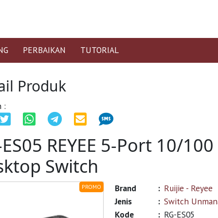
NG
PERBAIKAN
TUTORIAL
ail Produk
 :
-ES05 REYEE 5-Port 10/1
ktop Switch
Brand
:
Ruijie - Reyee
PROMO
Jenis
:
Switch Unman
Kode
:
RG-ES05