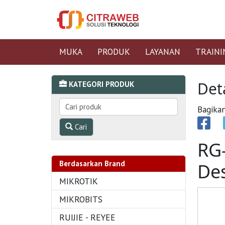
MUKA
PRODUK
LAYANAN
TRAINI
Det
KATEGORI PRODUK
Bagikan
Cari
RG
Berdasarkan Brand
Des
MIKROTIK
MIKROBITS
RUIJIE - REYEE