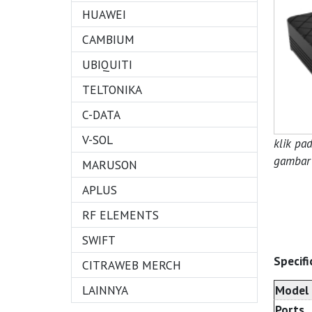
HUAWEI
CAMBIUM
UBIQUITI
TELTONIKA
C-DATA
V-SOL
klik pa
gambar 
MARUSON
APLUS
RF ELEMENTS
SWIFT
Specifi
CITRAWEB MERCH
LAINNYA
Model
Ports