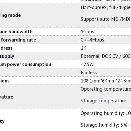
Half-duplex, full-dupl
ing mode
Support auto MDI/MD
ane bandwidth
1Gbps
 forwarding rate
0.744Mpps
dress
1K
supply
External, DC 5.0V / 60
um power consumption
≤2.5W
Fanless
ions
108.1mm*64mm*24.8
Operating temperature:
rature
Storage temperature: -
Operating humidity: 
ty
Storage humidity: 5%