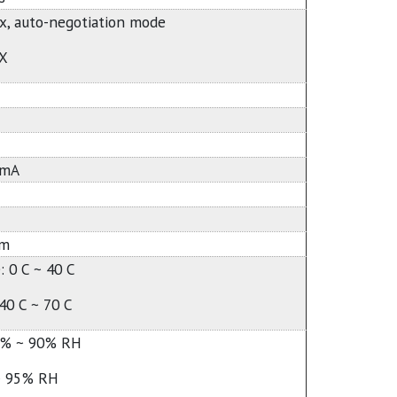
ex, auto-negotiation mode
IX
0mA
mm
 0 C ~ 40 C
40 C ~ 70 C
10% ~ 90% RH
 ~ 95% RH