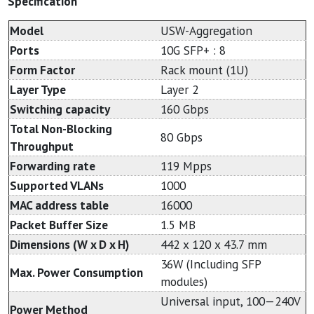
Specification
Model
USW-Aggregation
Ports
10G SFP+ : 8
Form Factor
Rack mount (1U)
Layer Type
Layer 2
Switching capacity
160 Gbps
Total Non-Blocking
80 Gbps
Throughput
Forwarding rate
119 Mpps
Supported VLANs
1000
MAC address table
16000
Packet Buffer Size
1.5 MB
Dimensions (W x D x H)
442 x 120 x 43.7 mm
36W (Including SFP
Max. Power Consumption
modules)
Universal input, 100—240V
Power Method