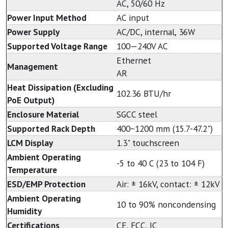
AC, 50/60 Hz
Power Input Method
AC input
Power Supply
AC/DC, internal, 36W
Supported Voltage Range
100—240V AC
Ethernet
Management
AR
Heat Dissipation (Excluding
102.36 BTU/hr
PoE Output)
Enclosure Material
SGCC steel
Supported Rack Depth
400~1200 mm (15.7-47.2")
LCM Display
1.3" touchscreen
Ambient Operating
-5 to 40 C (23 to 104 F)
Temperature
ESD/EMP Protection
Air: ± 16kV, contact: ± 12kV
Ambient Operating
10 to 90% noncondensing
Humidity
Certifications
CE, FCC, IC