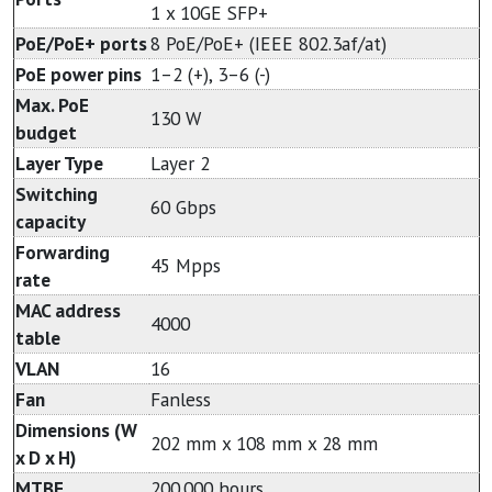
1 x 10GE SFP+
PoE/PoE+ ports
8 PoE/PoE+ (IEEE 802.3af/at)
PoE power pins
1–2 (+), 3–6 (-)
Max. PoE
130 W
budget
Layer Type
Layer 2
Switching
60 Gbps
capacity
Forwarding
45 Mpps
rate
MAC address
4000
table
VLAN
16
Fan
Fanless
Dimensions (W
202 mm x 108 mm x 28 mm
x D x H)
MTBF
200.000 hours