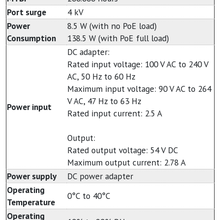
Port surge
4 kV
Power
8.5 W (with no PoE load)
Consumption
138.5 W (with PoE full load)
DC adapter:
Rated input voltage: 100 V AC to 240 V
AC, 50 Hz to 60 Hz
Maximum input voltage: 90 V AC to 264
V AC, 47 Hz to 63 Hz
Power input
Rated input current: 2.5 A
Output:
Rated output voltage: 54 V DC
Maximum output current: 2.78 A
Power supply
DC power adapter
Operating
0°C to 40°C
Temperature
Operating