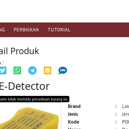
NG
PERBAIKAN
TUTORIAL
ail Produk
 :
E-Detector
 kami tidak memiliki persediaan barang ini.
Brand
:
La
Jenis
:
Jen
Kode
:
PO