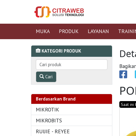
MUKA
PRODUK
LAYANAN
TRAINI
Det
KATEGORI PRODUK
Bagikan
Cari
PO
Berdasarkan Brand
Saat ini
MIKROTIK
MIKROBITS
RUIJIE - REYEE