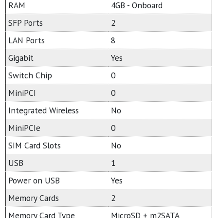
RAM
4GB - Onboard
SFP Ports
2
LAN Ports
8
Gigabit
Yes
Switch Chip
0
MiniPCI
0
Integrated Wireless
No
MiniPCIe
0
SIM Card Slots
No
USB
1
Power on USB
Yes
Memory Cards
2
Memory Card Type
MicroSD + m2SATA