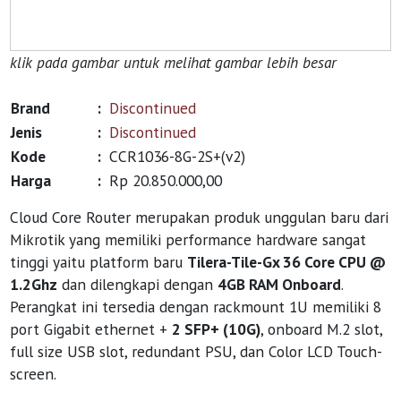
klik pada gambar untuk melihat gambar lebih besar
Brand
:
Discontinued
Jenis
:
Discontinued
Kode
:
CCR1036-8G-2S+(v2)
Harga
:
Rp 20.850.000,00
Cloud Core Router merupakan produk unggulan baru dari
Mikrotik yang memiliki performance hardware sangat
tinggi yaitu platform baru
Tilera-Tile-Gx 36 Core CPU @
1.2Ghz
dan dilengkapi dengan
4GB RAM Onboard
.
Perangkat ini tersedia dengan rackmount 1U memiliki 8
port Gigabit ethernet +
2 SFP+ (10G)
, onboard M.2 slot,
full size USB slot, redundant PSU, dan Color LCD Touch-
screen.