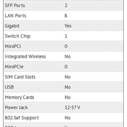
SFP Ports
2
LAN Ports
8
Gigabit
Yes
Switch Chip
1
MiniPCI
0
Integrated Wireless
No
MiniPCIe
0
SIM Card Slots
No
USB
No
Memory Cards
No
Power Jack
12-57 V
802.3af Support
No