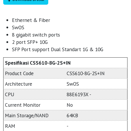
Ethernet & Fiber
SwOS
8 gigabit switch ports
2 port SFP+ 10G
SFP Port support Dual Standart 1G & 10G
Spesifikasi CSS610-8G-2S+IN
Product Code
CSS610-8G-2S+IN
Architecture
SwOS
CPU
88E6193X -
Current Monitor
No
Main Storage/NAND
64KB
RAM
-