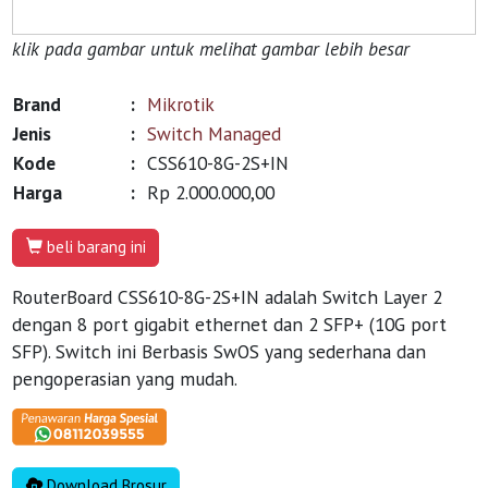
klik pada gambar untuk melihat gambar lebih besar
Brand
:
Mikrotik
Jenis
:
Switch Managed
Kode
:
CSS610-8G-2S+IN
Harga
:
Rp 2.000.000,00
beli barang ini
RouterBoard CSS610-8G-2S+IN adalah Switch Layer 2
dengan 8 port gigabit ethernet dan 2 SFP+ (10G port
SFP). Switch ini Berbasis SwOS yang sederhana dan
pengoperasian yang mudah.
Download Brosur