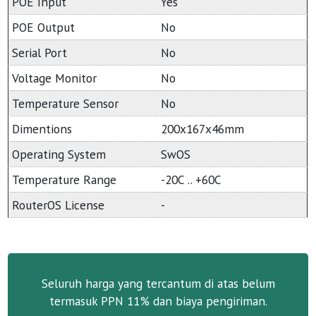
POE Input
Yes
POE Output
No
Serial Port
No
Voltage Monitor
No
Temperature Sensor
No
Dimentions
200x167x46mm
Operating System
SwOS
Temperature Range
-20C .. +60C
RouterOS License
-
Seluruh harga yang tercantum di atas belum
termasuk PPN 11% dan biaya pengiriman.