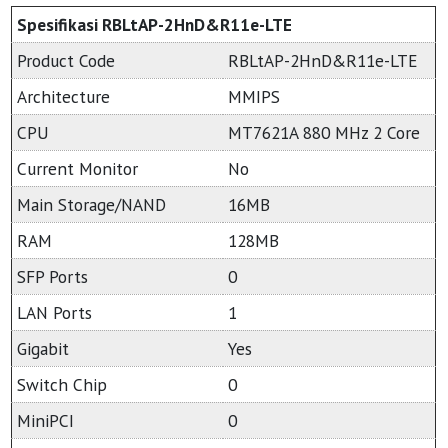
Spesifikasi RBLtAP-2HnD&R11e-LTE
Product Code
RBLtAP-2HnD&R11e-LTE
Architecture
MMIPS
CPU
MT7621A 880 MHz 2 Core
Current Monitor
No
Main Storage/NAND
16MB
RAM
128MB
SFP Ports
0
LAN Ports
1
Gigabit
Yes
Switch Chip
0
MiniPCI
0