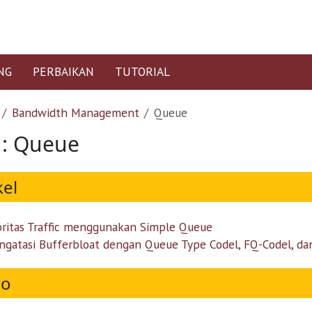
NG
PERBAIKAN
TUTORIAL
Bandwidth Management
Queue
 : Queue
kel
oritas Traffic menggunakan Simple Queue
gatasi Bufferbloat dengan Queue Type Codel, FQ-Codel, d
eo