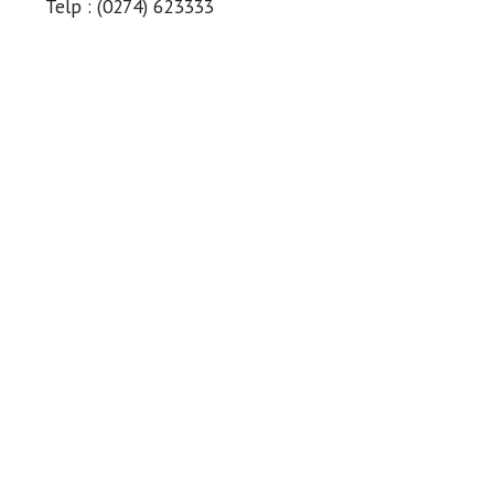
Telp : (0274) 623333