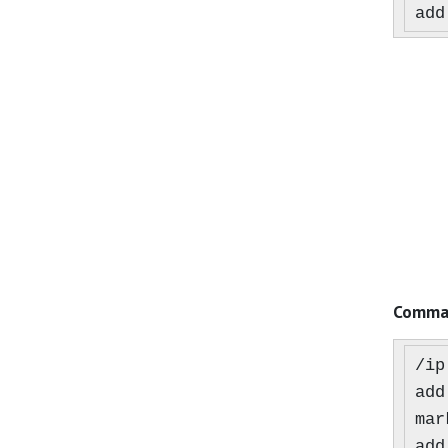
add
Comman
/ip
add
mar
add