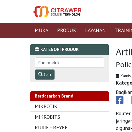
MUKA
PRODUK
LAYANAN
TRAINI
Arti
KATEGORI PRODUK
Poli
Cari
Kamis,
Katego
Bagikan
Berdasarkan Brand
MIKROTIK
Router
MIKROBITS
jaring
RUIJIE - REYEE
diguna