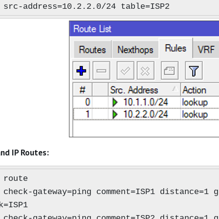
 src-address=10.2.2.0/24 table=ISP2
d IP Routes:
 route
 check-gateway=ping comment=ISP1 distance=1 g
k=ISP1
 check-gateway=ping comment=ISP2 distance=1 g