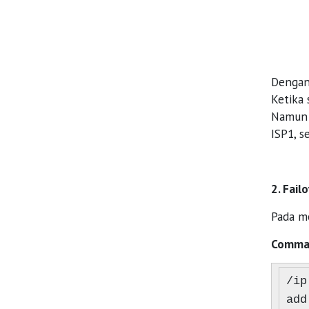
Dengan 
Ketika 
Namun 
ISP1, 
2. Fai
Pada m
Comman
/ip
add