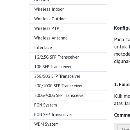
Wireless Indoor
Wireless Outdoor
Konfigu
Wireless PTP
Wireless Antenna
Pada ta
untuk 
Interface
metode
1G/2,5G SFP Transceiver
diguna
10G SFP Transceiver
25G/50G SFP Transceiver
1. Fail
40G/100G SFP Transceiver
200G/400G SFP Transceiver
Klik me
atas. J
PON System
Comman
PON SFP Transceiver
WDM System