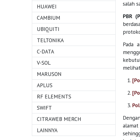
salah s
HUAWEI
PBR (P
CAMBIUM
berdasa
UBIQUITI
protoko
TELTONIKA
Pada a
C-DATA
menggu
kebutu
V-SOL
melihat
MARUSON
[Po
APLUS
[Po
RF ELEMENTS
Pol
SWIFT
Dengan
CITRAWEB MERCH
alamat 
LAINNYA
sehingg