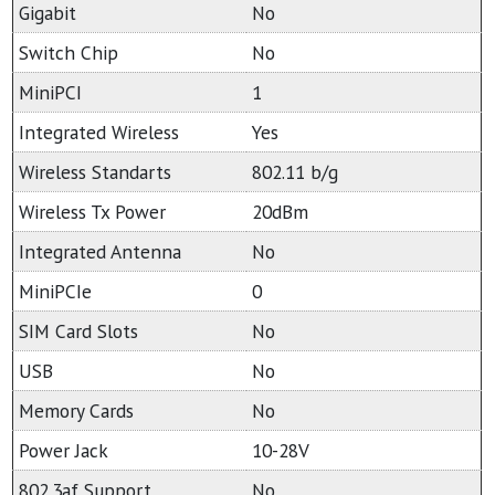
Gigabit
No
Switch Chip
No
MiniPCI
1
Integrated Wireless
Yes
Wireless Standarts
802.11 b/g
Wireless Tx Power
20dBm
Integrated Antenna
No
MiniPCIe
0
SIM Card Slots
No
USB
No
Memory Cards
No
Power Jack
10-28V
802.3af Support
No