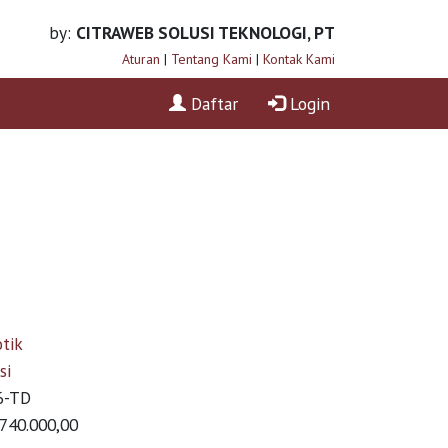
by:
CITRAWEB SOLUSI TEKNOLOGI, PT
Aturan
|
Tentang Kami
|
Kontak Kami
Daftar
Login
tik
si
6-TD
.740.000,00