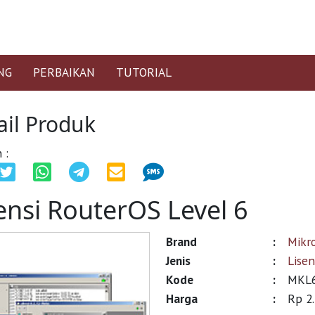
NG
PERBAIKAN
TUTORIAL
ail Produk
 :
ensi RouterOS Level 6
Brand
:
Mikro
Jenis
:
Lisen
Kode
:
MKL
Harga
:
Rp 2