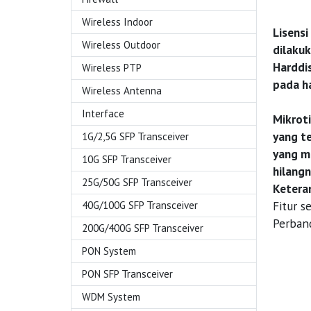
Wireless Indoor
Lisensi
Wireless Outdoor
dilakuk
Harddis
Wireless PTP
pada ha
Wireless Antenna
Interface
Mikrot
yang te
1G/2,5G SFP Transceiver
yang me
10G SFP Transceiver
hilangn
25G/50G SFP Transceiver
Ketera
Fitur s
40G/100G SFP Transceiver
Perband
200G/400G SFP Transceiver
PON System
PON SFP Transceiver
WDM System