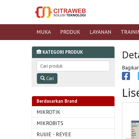
MUKA
PRODUK
LAYANAN
TRAINI
Det
KATEGORI PRODUK
Bagikan
Cari
Lis
Berdasarkan Brand
MIKROTIK
MIKROBITS
RUIJIE - REYEE