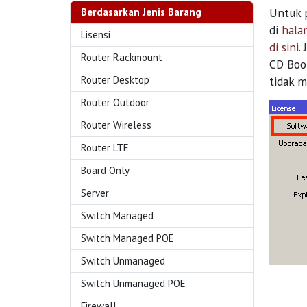
Untuk p
Berdasarkan Jenis Barang
di
hala
Lisensi
di sini
.
Router Rackmount
CD Boot
Router Desktop
tidak m
Router Outdoor
Router Wireless
Router LTE
Board Only
Server
Switch Managed
Switch Managed POE
Switch Unmanaged
Switch Unmanaged POE
Firewall