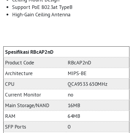
Support PoE 802.3at TypeB
High-Gain Ceiling Antenna
Spesifikasi RBcAP2nD
Product Code
RBcAP2nD
Architecture
MIPS-BE
CPU
QCA9533 650MHz
Current Monitor
no
Main Storage/NAND
16MB
RAM
64MB
SFP Ports
0