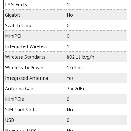
LAN Ports
1
Gigabit
No
Switch Chip
0
MiniPCI
0
Integrated Wireless
1
Wireless Standarts
802.11 b/g/n
Wireless Tx Power
17dbm
Integrated Antenna
Yes
Antenna Gain
2 x 2dBi
MiniPCIe
0
SIM Card Slots
No
USB
0
Power on USB
No