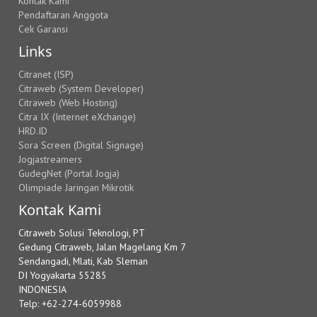
Kontak Kami
Pendaftaran Anggota
Cek Garansi
Links
Citranet (ISP)
Citraweb (System Developer)
Citraweb (Web Hosting)
Citra IX (Internet eXchange)
HRD.ID
Sora Screen (Digital Signage)
Jogjastreamers
GudegNet (Portal Jogja)
Olimpiade Jaringan Mikrotik
Kontak Kami
Citraweb Solusi Teknologi, PT
Gedung Citraweb, Jalan Magelang Km 7
Sendangadi, Mlati, Kab Sleman
DI Yogyakarta 55285
INDONESIA
Telp: +62-274-6059988